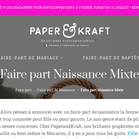
TÉ !!! LES MACARONS POUR ENVELOPPES SONT À 0 EUROS JUSQU"AU 31 JUILLET ! DEP
FAIRE-PART DE MARIAGE
FAIRE-PART DE BAPTÊ
Faire part Naissance Mixt
Faire-part
>
Faire-part de Naissance
>
Faire part Naissance Mixte
? Alors pensez à annoncer avec un faire-part de naissance la bonne n
it trop connotée pour fille ou pour garçon. Le non genré étant de p
 sentez concernés. Chez PaperandKraft, nos brillants graphistes 
uille ou bien même le Macaron, il y en a pour tous les goûts.
Fille