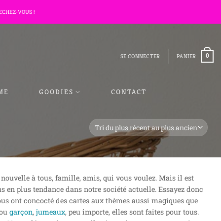
ECHEZ-VOUS !
SE CONNECTER
PANIER
0
ME
GOODIES
CONTACT
e
ouvelle à tous, famille, amis, qui vous voulez. Mais il est
lus en plus tendance dans notre société actuelle. Essayez donc
vous ont concocté des cartes aux thèmes aussi magiques que
ou
garçon
,
jumeaux
, peu importe, elles sont faites pour tous.