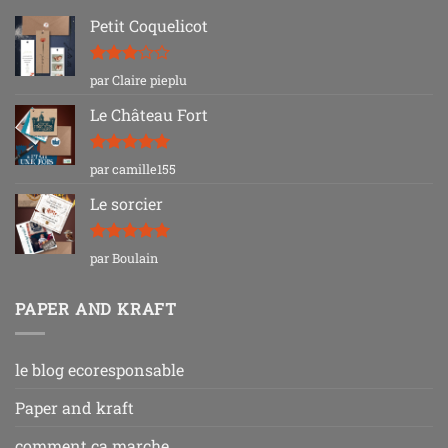
Petit Coquelicot
Note
3
par Claire pieplu
sur 5
Le Château Fort
Note
5
sur
par camille155
5
Le sorcier
Note
5
sur
par Boulain
5
PAPER AND KRAFT
le blog ecoresponsable
Paper and kraft
comment ça marche