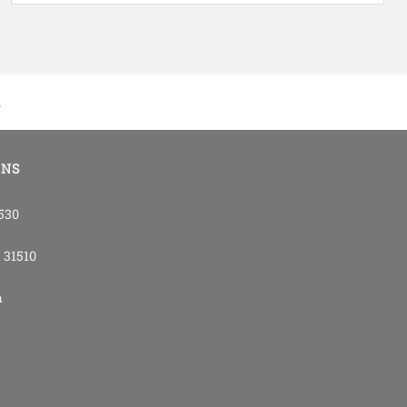
.
ONS
4530
- 31510
m