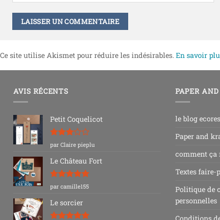
Ce site utilise Akismet pour réduire les indésirables.
En savoir plu
AVIS RÉCENTS
PAPER AND
le blog ecore
Petit Coquelicot
Paper and kra
Note
3
par Claire pieplu
sur 5
comment ça
Le Château Fort
Textes faire-
Note
5
sur
par camille155
Politique de 
5
personnelles
Le sorcier
Conditions d