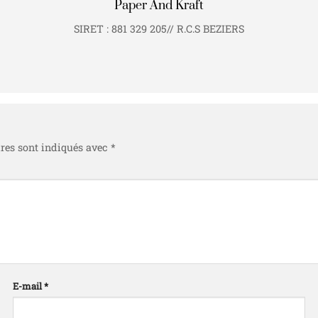
Paper And Kraft
SIRET : 881 329 205// R.C.S BEZIERS
res sont indiqués avec
*
E-mail
*