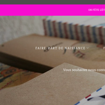
Passer
ON FÊTE L'É
au
contenu
FAIRE-PART DE NAISSANCE
Vous souhaitez nous conta