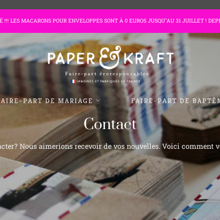
TÉ !!! LES MACARONS POUR ENVELOPPES SONT À 0 EUROS JUSQU"AU 31 JUILLET ! DEP
FAIRE-PART DE MARIAGE
FAIRE-PART DE BAPTÊ
Contact
cter? Nous aimerions recevoir de vos nouvelles. Voici comment v