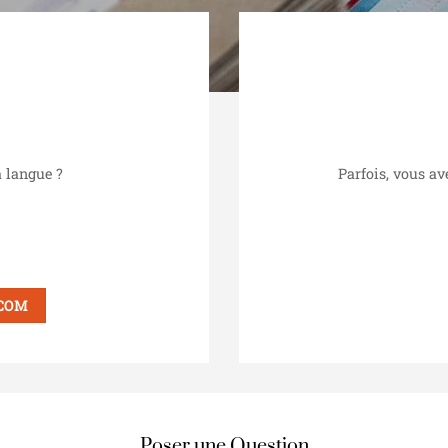
a langue ?
Parfois, vous av
COM
Poser une Question