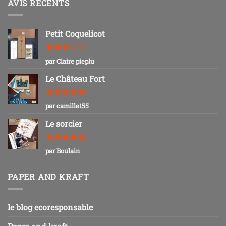
AVIS RÉCENTS
Petit Coquelicot
Note
3
par Claire pieplu
sur 5
Le Château Fort
Note
5
sur
par camille155
5
Le sorcier
Note
5
sur
par Boulain
5
PAPER AND KRAFT
le blog ecoresponsable