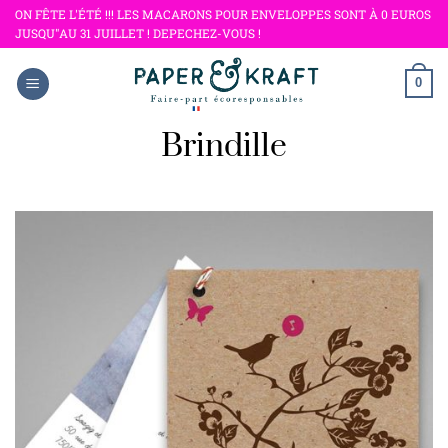
Passer
ON FÊTE L'ÉTÉ !!! LES MACARONS POUR ENVELOPPES SONT À 0 EUROS
JUSQU"AU 31 JUILLET ! DEPECHEZ-VOUS !
au
contenu
0
Brindille