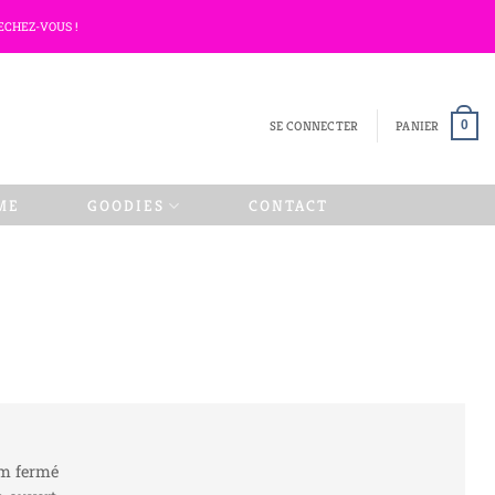
ECHEZ-VOUS !
SE CONNECTER
PANIER
0
ME
GOODIES
CONTACT
cm fermé