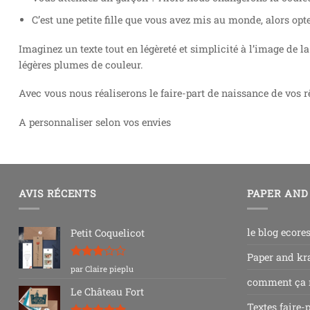
C’est une petite fille que vous avez mis au monde, alors op
Imaginez un texte tout en légèreté et simplicité à l’image de l
légères plumes de couleur.
Avec vous nous réaliserons le faire-part de naissance de vos 
A personnaliser selon vos envies
AVIS RÉCENTS
PAPER AND
le blog ecore
Petit Coquelicot
Paper and kra
Note
3
par Claire pieplu
sur 5
comment ça
Le Château Fort
Textes faire-