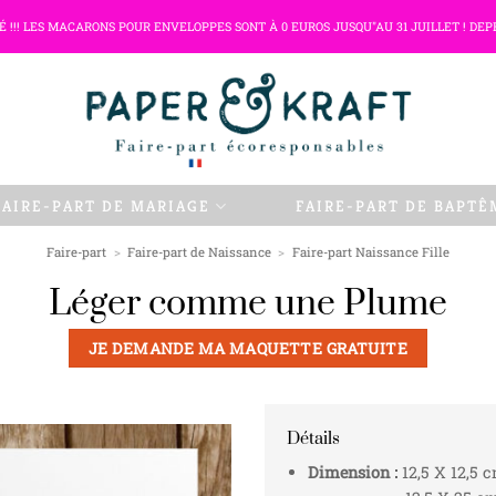
TÉ !!! LES MACARONS POUR ENVELOPPES SONT À 0 EUROS JUSQU"AU 31 JUILLET ! DEP
FAIRE-PART DE MARIAGE
FAIRE-PART DE BAPTÊ
Faire-part
>
Faire-part de Naissance
>
Faire-part Naissance Fille
Léger comme une Plume
JE DEMANDE MA MAQUETTE GRATUITE
Détails
Dimension :
12,5 X 12,5 