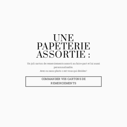
UNE
PAPETERIE
ASSORTIE :
Un joli carton de remerciements assorti au faire-part et lui aussi
personnalisable.
Avec ou sans photo c est vous qui décidez !
COMMANDER VOS CARTONS DE
REMERCIEMENTS