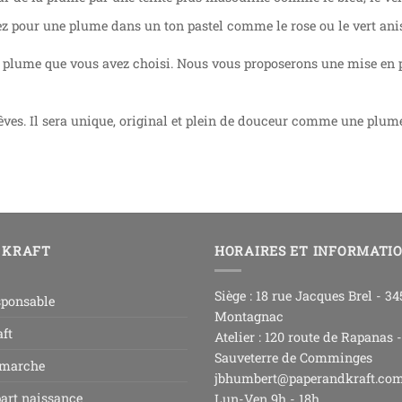
tez pour une plume dans un ton pastel comme le rose ou le vert ani
a plume que vous avez choisi. Nous vous proposerons une mise en pag
rêves. Il sera unique, original et plein de douceur comme une plum
 KRAFT
HORAIRES ET INFORMATI
Siège : 18 rue Jacques Brel - 3
sponsable
Montagnac
ft
Atelier : 120 route de Rapanas 
Sauveterre de Comminges
 marche
jbhumbert@paperandkraft.co
part naissance
Lun-Ven 9h - 18h,