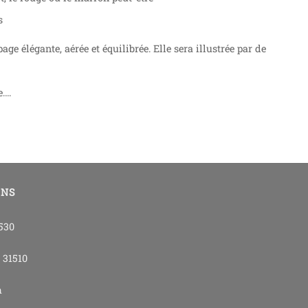
s
e élégante, aérée et équilibrée. Elle sera illustrée par de
e….
ONS
4530
- 31510
m