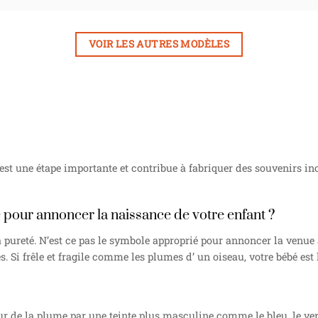
VOIR LES AUTRES MODÈLES
 est une étape importante et contribue à fabriquer des souvenirs i
e pour annoncer la naissance de votre enfant ?
 la pureté. N’est ce pas le symbole approprié pour annoncer la ven
Si frêle et fragile comme les plumes d’ un oiseau, votre bébé est l
 de la plume par une teinte plus masculine comme le bleu, le vert