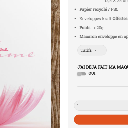
12,5 X 25 cm o
Papier recyclé / FSC
Enveloppes kraft
Offertes
Poids :
< 20g
Macaron enveloppe en op
J'AI DEJA FAIT MA MA
OUI
Quantité