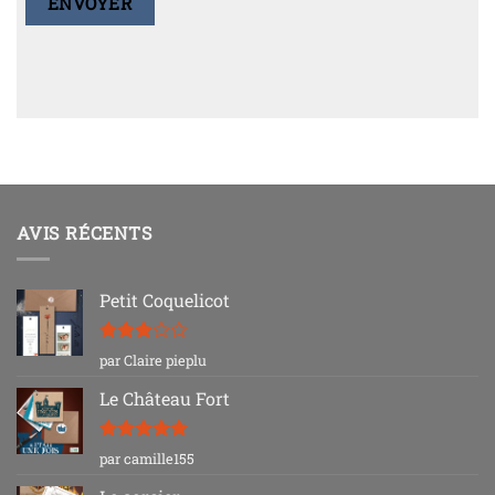
AVIS RÉCENTS
Petit Coquelicot
Note
3
par Claire pieplu
sur 5
Le Château Fort
Note
5
sur
par camille155
5