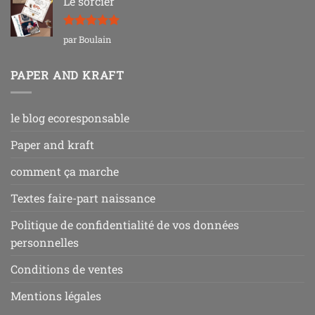
Le sorcier
Note
5
sur
par Boulain
5
PAPER AND KRAFT
le blog ecoresponsable
Paper and kraft
comment ça marche
Textes faire-part naissance
Politique de confidentialité de vos données
personnelles
Conditions de ventes
Mentions légales