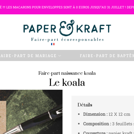
TÉ !!! LES MACARONS POUR ENVELOPPES SONT À 0 EUROS JUSQU"AU 31 JUILLET ! DEP
FAIRE-PART DE MARIAGE
FAIRE-PART DE BAPTÊ
Faire-part naissance koala
Le koala
Détails
Dimension :
12 X 12 cm
Composition :
3 feuillets
Couverture :
papier kraft