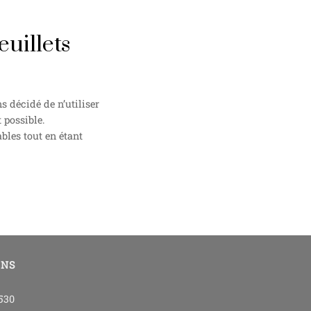
uillets
 décidé de n’utiliser
 possible.
bles tout en étant
ONS
4530