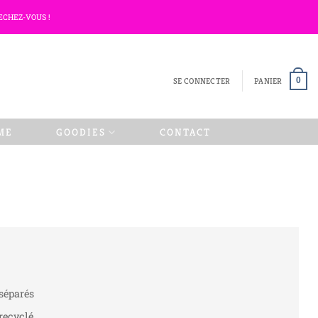
ECHEZ-VOUS !
SE CONNECTER
PANIER
0
ME
GOODIES
CONTACT
 séparés
 recyclé