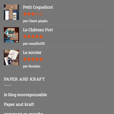
Petit Coquelicot
Note
3
par Claire pieplu
sur 5
Le Château Fort
Note
5
sur
par camille155
5
Le sorcier
Note
5
sur
par Boulain
5
PAPER AND KRAFT
le blog ecoresponsable
Paper and kraft
comment ça marche