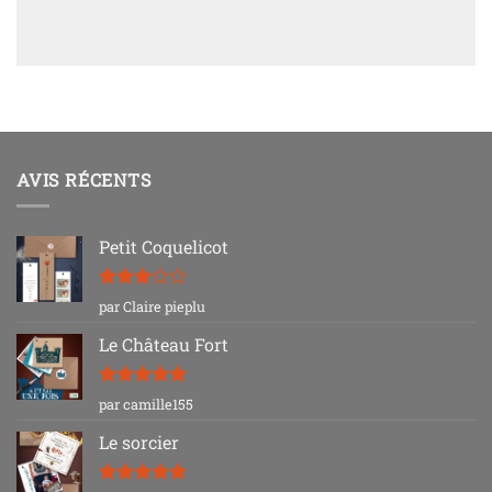
AVIS RÉCENTS
Petit Coquelicot
Note
3
par Claire pieplu
sur 5
Le Château Fort
Note
5
sur
par camille155
5
Le sorcier