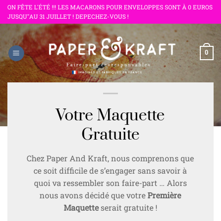
Passer
ON FÊTE L'ÉTÉ !!! LES MACARONS POUR ENVELOPPES SONT À 0 EUROS
JUSQU"AU 31 JUILLET ! DEPECHEZ-VOUS !
au
contenu
0
Votre Maquette
Gratuite
Chez Paper And Kraft, nous comprenons que
ce soit difficile de s’engager sans savoir à
quoi va ressembler son faire-part … Alors
nous avons décidé que votre
Première
Maquette
serait gratuite !