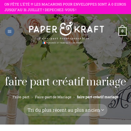
Passer
ON FÊTE L'ÉTÉ !!! LES MACARONS POUR ENVELOPPES SONT À 0 EUROS
JUSQU"AU 31 JUILLET ! DEPECHEZ-VOUS !
au
contenu
0
faire part créatif mariage
Faire-part
>
Faire-part de Mariage
>
faire part créatif mariage