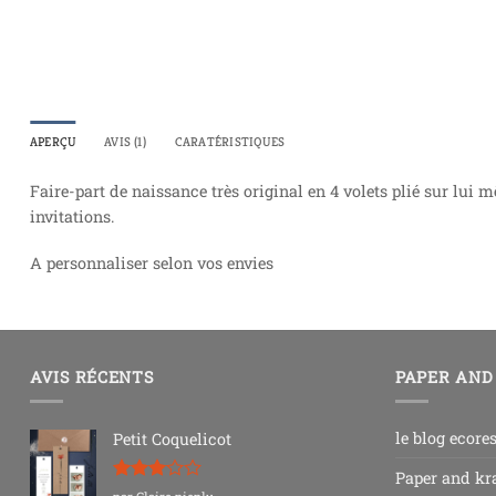
APERÇU
AVIS (1)
CARATÉRISTIQUES
Faire-part de naissance très original en 4 volets plié sur lu
invitations.
A personnaliser selon vos envies
AVIS RÉCENTS
PAPER AND
le blog ecore
Petit Coquelicot
Paper and kra
Note
3