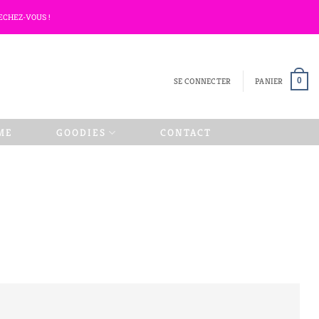
ECHEZ-VOUS !
SE CONNECTER
PANIER
0
ME
GOODIES
CONTACT