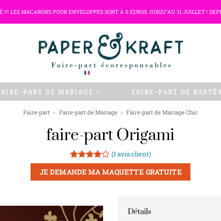
TÉ !!! LES MACARONS POUR ENVELOPPES SONT À 0 EUROS JUSQU"AU 31 JUILLET ! DEP
FAIRE-PART DE MARIAGE
FAIRE-PART DE BAPTÊ
Faire-part
>
Faire-part de Mariage
>
Faire-part de Mariage Chic
faire-part Origami
(
1
avis client)
Noté
1
4
JE DEMANDE MA MAQUETTE GRATUITE
sur 5
basé sur
notation
client
Détails