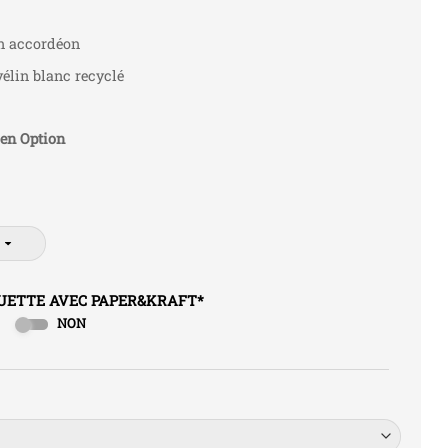
en accordéon
vélin blanc recyclé
en Option
QUETTE AVEC PAPER&KRAFT
*
NON