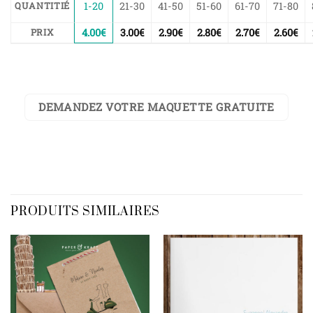
1-20
21-30
41-50
51-60
61-70
71-80
QUANTITIÉ
4.00
€
3.00
€
2.90
€
2.80
€
2.70
€
2.60
€
PRIX
DEMANDEZ VOTRE MAQUETTE GRATUITE
PRODUITS SIMILAIRES