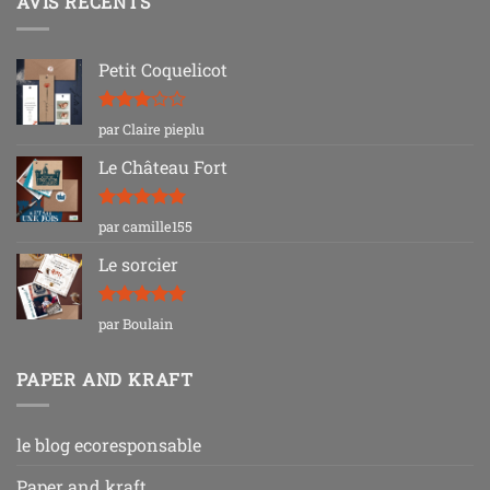
AVIS RÉCENTS
Petit Coquelicot
Note
3
par Claire pieplu
sur 5
Le Château Fort
Note
5
sur
par camille155
5
Le sorcier
Note
5
sur
par Boulain
5
PAPER AND KRAFT
le blog ecoresponsable
Paper and kraft