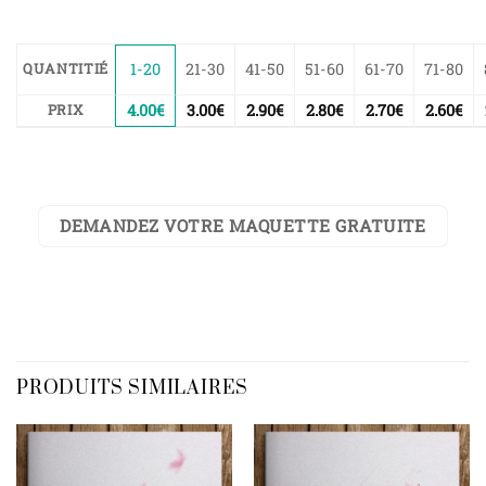
1-20
21-30
41-50
51-60
61-70
71-80
QUANTITIÉ
4.00
€
3.00
€
2.90
€
2.80
€
2.70
€
2.60
€
PRIX
DEMANDEZ VOTRE MAQUETTE GRATUITE
PRODUITS SIMILAIRES