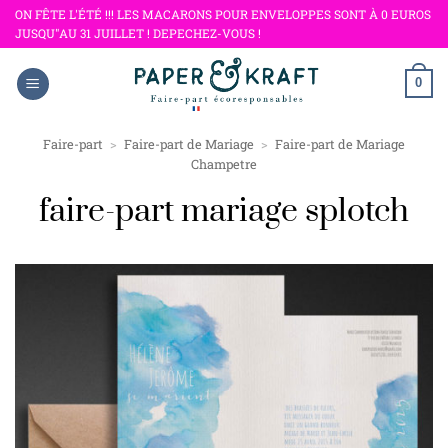
Passer
ON FÊTE L'ÉTÉ !!! LES MACARONS POUR ENVELOPPES SONT À 0 EUROS
JUSQU"AU 31 JUILLET ! DEPECHEZ-VOUS !
au
contenu
0
Faire-part
>
Faire-part de Mariage
>
Faire-part de Mariage
Champetre
faire-part mariage splotch