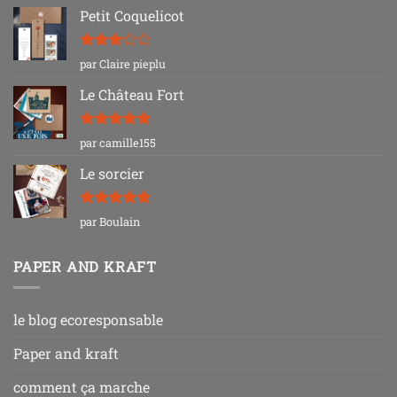
Petit Coquelicot
Note
3
par Claire pieplu
sur 5
Le Château Fort
Note
5
sur
par camille155
5
Le sorcier
Note
5
sur
par Boulain
5
PAPER AND KRAFT
le blog ecoresponsable
Paper and kraft
comment ça marche