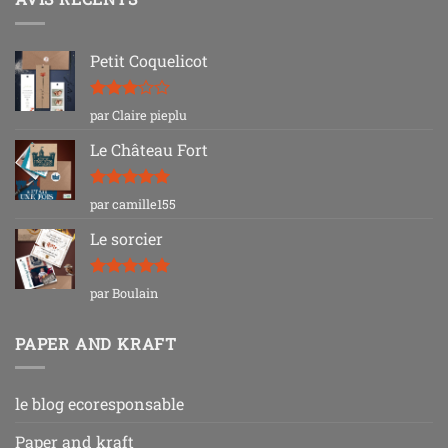
Petit Coquelicot
Note
3
par Claire pieplu
sur 5
Le Château Fort
Note
5
sur
par camille155
5
Le sorcier
Note
5
sur
par Boulain
5
PAPER AND KRAFT
le blog ecoresponsable
Paper and kraft