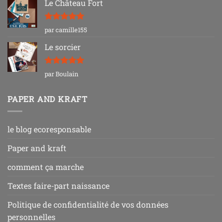
Le Château Fort
Note
5
sur
par camille155
5
Le sorcier
Note
5
sur
par Boulain
5
PAPER AND KRAFT
le blog ecoresponsable
Paper and kraft
comment ça marche
Textes faire-part naissance
Politique de confidentialité de vos données
personnelles