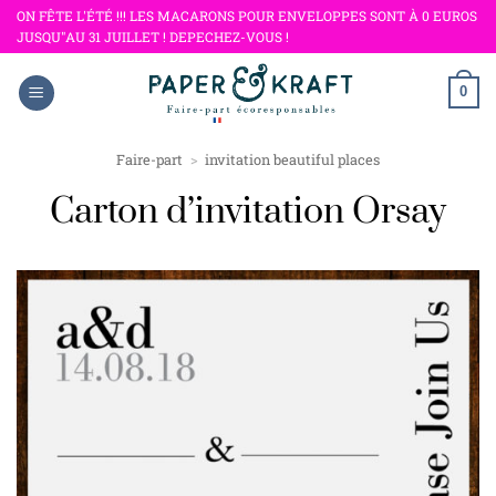
Passer
ON FÊTE L'ÉTÉ !!! LES MACARONS POUR ENVELOPPES SONT À 0 EUROS
JUSQU"AU 31 JUILLET ! DEPECHEZ-VOUS !
au
contenu
0
Faire-part
>
invitation beautiful places
Carton d’invitation Orsay