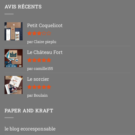
AVIS RÉCENTS
Petit Coquelicot
Note
3
par Claire pieplu
sur 5
Le Château Fort
Note
5
sur
par camille155
5
Le sorcier
Note
5
sur
par Boulain
5
PAPER AND KRAFT
le blog ecoresponsable