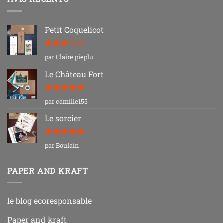
Petit Coquelicot
Note
3
par Claire pieplu
sur 5
Le Château Fort
Note
5
sur
par camille155
5
Le sorcier
Note
5
sur
par Boulain
5
PAPER AND KRAFT
le blog ecoresponsable
Paper and kraft