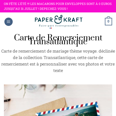
Passer
ON FÊTE L'ÉTÉ !!! LES MACARONS POUR ENVELOPPES SONT À 0 EUROS
JUSQU"AU 31 JUILLET ! DEPECHEZ-VOUS !
au
contenu
0
Carte de Remerciement
Transatlantique
Carte de remerciement de mariage thème voyage. déclinée
de la collection Transatlantique, cette carte de
remerciement est à personnaliser avec vos photos et votre
texte