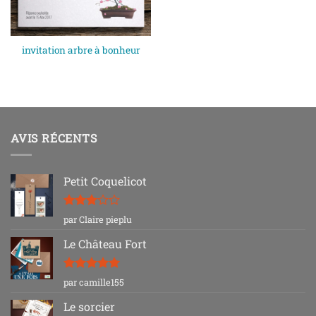
invitation arbre à bonheur
AVIS RÉCENTS
Petit Coquelicot
Note
3
par Claire pieplu
sur 5
Le Château Fort
Note
5
sur
par camille155
5
Le sorcier