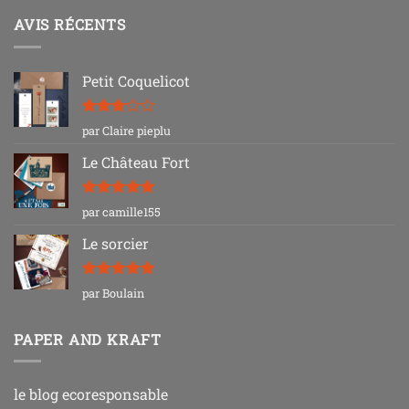
AVIS RÉCENTS
Petit Coquelicot
Note
3
par Claire pieplu
sur 5
Le Château Fort
Note
5
sur
par camille155
5
Le sorcier
Note
5
sur
par Boulain
5
PAPER AND KRAFT
le blog ecoresponsable