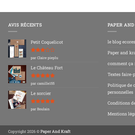
AVIS RÉCENTS
PAPER AND
le blog ecore
Petit Coquelicot
Paper and kra
Note
3
par Claire pieplu
sur 5
comment ça
Le Château Fort
Textes faire-
Note
5
sur
par camille155
Politique de 
5
personnelles
Le sorcier
Conditions d
Note
5
sur
par Boulain
5
Mentions lég
Copyright 2026 ©
Paper And Kraft