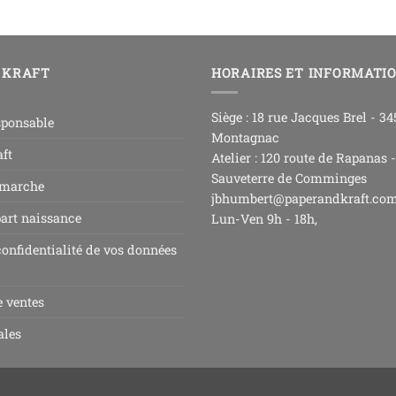
 KRAFT
HORAIRES ET INFORMATI
Siège : 18 rue Jacques Brel - 3
sponsable
Montagnac
ft
Atelier : 120 route de Rapanas 
Sauveterre de Comminges
 marche
jbhumbert@paperandkraft.co
part naissance
Lun-Ven 9h - 18h,
confidentialité de vos données
e ventes
ales