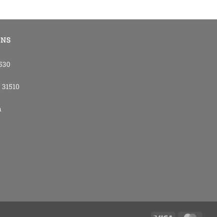
ONS
4530
- 31510
m