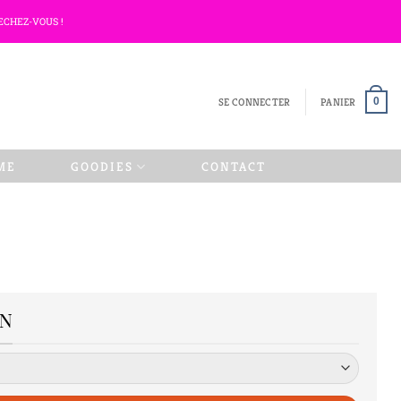
ECHEZ-VOUS !
SE CONNECTER
PANIER
0
ME
GOODIES
CONTACT
ON