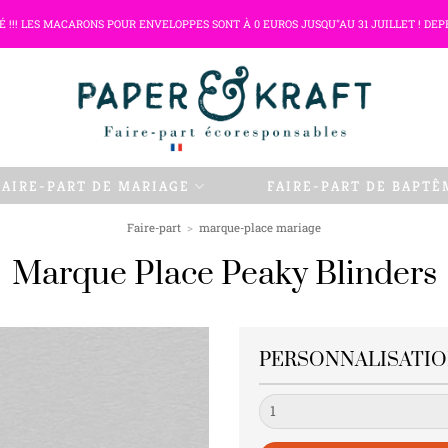
TÉ !!! LES MACARONS POUR ENVELOPPES SONT À 0 EUROS JUSQU"AU 31 JUILLET ! DEP
FAIRE-PART DE MARIAGE
FAIRE-PART DE BAPTÊ
Faire-part
>
marque-place mariage
Marque Place Peaky Blinders
PERSONNALISATI
Quantité