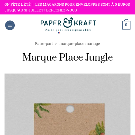
Passer
ON FÊTE L'ÉTÉ !!! LES MACARONS POUR ENVELOPPES SONT À 0 EUROS
JUSQU"AU 31 JUILLET ! DEPECHEZ-VOUS !
au
contenu
0
Faire-part
>
marque-place mariage
Marque Place Jungle