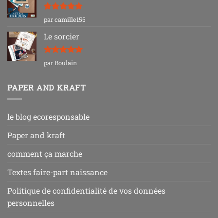
Note
5
sur
par camille155
5
Le sorcier
Note
5
sur
par Boulain
5
PAPER AND KRAFT
le blog ecoresponsable
Paper and kraft
comment ça marche
Textes faire-part naissance
Politique de confidentialité de vos données
personnelles