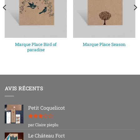
Marque Place Bird of
Marque Place Season
paradise
AVIS RÉCENTS
Petit Coquelicot
Note
3
par Claire pieplu
sur 5
Le Château Fort