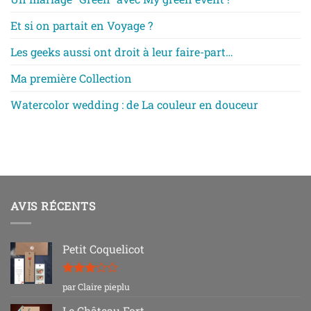
Et si on partait en Voyage ?
Les geeks aussi ont droit à leur faire-part…
Ma première Collection
Watercolor wedding : de La couleur en douceur
AVIS RÉCENTS
Petit Coquelicot
Note
3
par Claire pieplu
sur 5
Le Château Fort