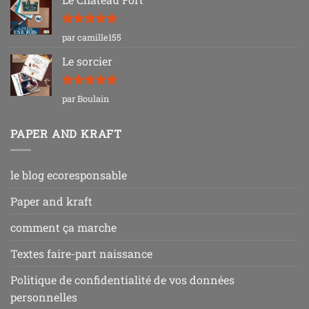
Note
5
sur
par camille155
5
Le sorcier
Note
5
sur
par Boulain
5
PAPER AND KRAFT
le blog ecoresponsable
Paper and kraft
comment ça marche
Textes faire-part naissance
Politique de confidentialité de vos données
personnelles