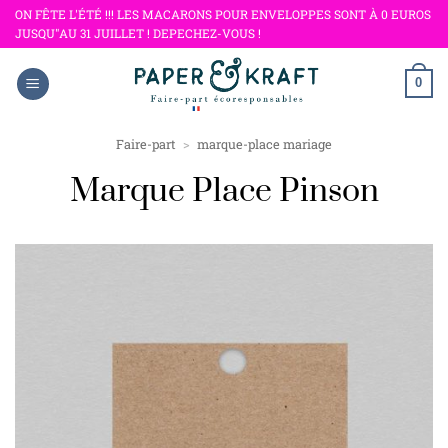
Passer
ON FÊTE L'ÉTÉ !!! LES MACARONS POUR ENVELOPPES SONT À 0 EUROS
JUSQU"AU 31 JUILLET ! DEPECHEZ-VOUS !
au
contenu
0
Faire-part
>
marque-place mariage
Marque Place Pinson