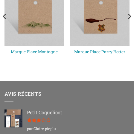
Marque Place Montagne
Marque Place Parry Hotter
AVIS RÉCENTS
Petit Coquelicot
Note
3
par Claire pieplu
sur 5