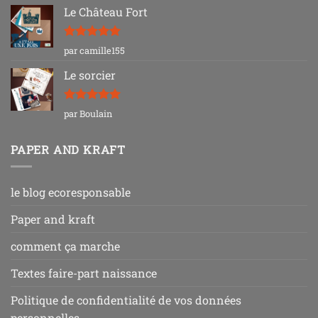
Le Château Fort
Note
5
sur
par camille155
5
Le sorcier
Note
5
sur
par Boulain
5
PAPER AND KRAFT
le blog ecoresponsable
Paper and kraft
comment ça marche
Textes faire-part naissance
Politique de confidentialité de vos données
personnelles