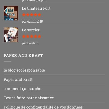
sur 5
Le Château Fort
Note
5
sur
par camille155
5
Le sorcier
Note
5
sur
par Boulain
5
PAPER AND KRAFT
le blog ecoresponsable
Paper and kraft
comment ça marche
Textes faire-part naissance
Politique de confidentialité de vos données