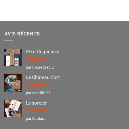
AVIS RÉCENTS
Petit Coquelicot
Note
3
par Claire pieplu
sur 5
Le Château Fort
Note
5
sur
par camille155
5
Le sorcier
Note
5
sur
par Boulain
5