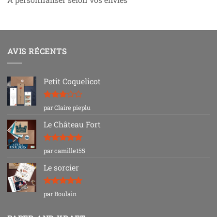
AVIS RÉCENTS
Petit Coquelicot
Note
3
par Claire pieplu
sur 5
Le Château Fort
Note
5
sur
par camille155
5
Le sorcier
Note
5
sur
par Boulain
5