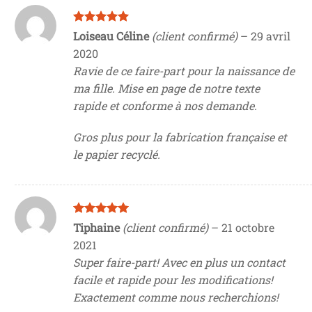
Note
5
sur
Loiseau Céline
(client confirmé)
–
29 avril
5
2020
Ravie de ce faire-part pour la naissance de
ma fille. Mise en page de notre texte
rapide et conforme à nos demande.
Gros plus pour la fabrication française et
le papier recyclé.
Note
5
sur
Tiphaine
(client confirmé)
–
21 octobre
5
2021
Super faire-part! Avec en plus un contact
facile et rapide pour les modifications!
Exactement comme nous recherchions!