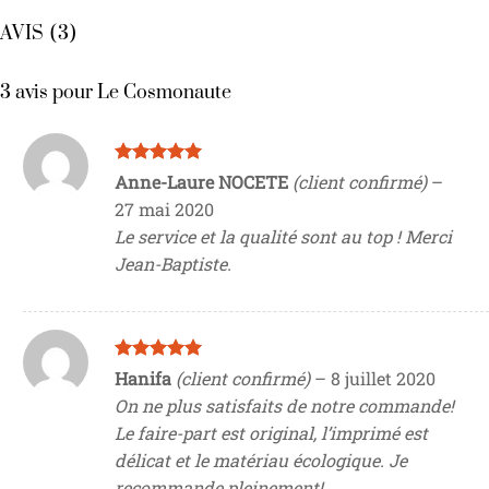
AVIS (3)
3 avis pour
Le Cosmonaute
Note
5
sur
Anne-Laure NOCETE
(client confirmé)
–
5
27 mai 2020
Le service et la qualité sont au top ! Merci
Jean-Baptiste.
Note
5
sur
Hanifa
(client confirmé)
–
8 juillet 2020
5
On ne plus satisfaits de notre commande!
Le faire-part est original, l’imprimé est
délicat et le matériau écologique. Je
recommande pleinement!