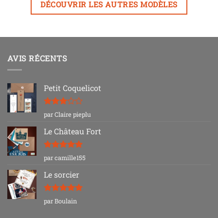
DÉCOUVRIR LES AUTRES MODÈLES
AVIS RÉCENTS
Petit Coquelicot
Note
3
par Claire pieplu
sur 5
Le Château Fort
Note
5
sur
par camille155
5
Le sorcier
Note
5
sur
par Boulain
5