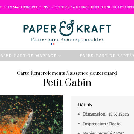
TÉ !!! LES MACARONS POUR ENVELOPPES SONT À 0 EUROS JUSQU"AU 31 JUILLET ! DEP
FAIRE-PART DE MARIAGE
FAIRE-PART DE BAPTÊ
Carte Remerciements Naissance doux renard
Petit Gabin
Détails
Dimension :
12 X 12cm
Impression
: Recto
Papier recyclé / FSC