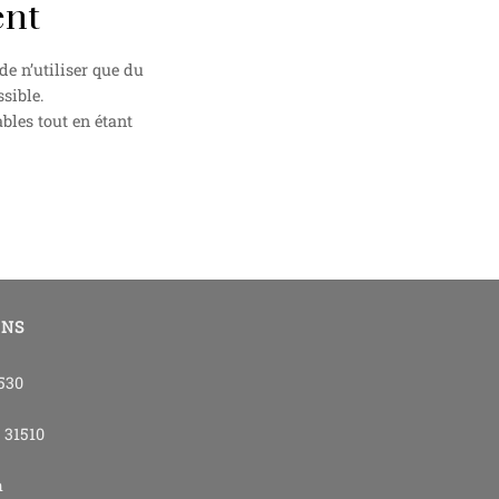
ent
e n’utiliser que du
sible.
bles tout en étant
ONS
4530
- 31510
m