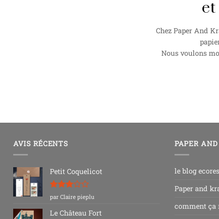
et
Chez Paper And Kra
papie
Nous voulons mont
AVIS RÉCENTS
PAPER AND
le blog ecore
Petit Coquelicot
Paper and kra
Note
3
par Claire pieplu
sur 5
comment ça
Le Château Fort