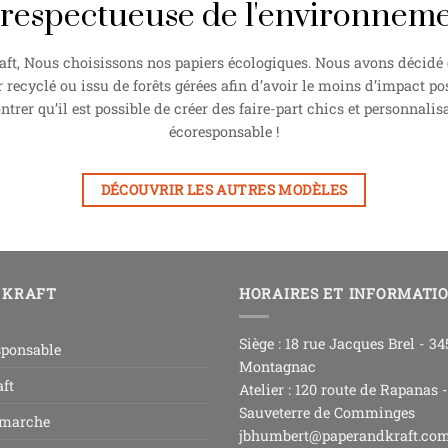
 respectueuse de l'environnem
ft, Nous choisissons nos papiers écologiques. Nous avons décidé d
r recyclé ou issu de forêts gérées afin d’avoir le moins d’impact pos
rer qu’il est possible de créer des faire-part chics et personnalisa
écoresponsable !
DÉCOUVRIR LES AUTRES MODÈLES
 KRAFT
HORAIRES ET INFORMATI
Siège : 18 rue Jacques Brel - 3
sponsable
Montagnac
ft
Atelier : 120 route de Rapanas 
Sauveterre de Comminges
 marche
jbhumbert@paperandkraft.co