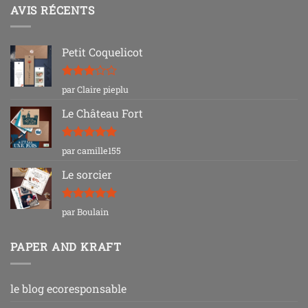
AVIS RÉCENTS
Petit Coquelicot
Note
3
par Claire pieplu
sur 5
Le Château Fort
Note
5
sur
par camille155
5
Le sorcier
Note
5
sur
par Boulain
5
PAPER AND KRAFT
le blog ecoresponsable