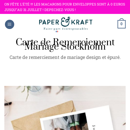
Passer
ON FÊTE L'ÉTÉ !!! LES MACARONS POUR ENVELOPPES SONT À 0 EUROS
JUSQU"AU 31 JUILLET ! DEPECHEZ-VOUS !
au
contenu
0
Carte de Remerciement
Mariage Stockholm
Carte de remerciement de mariage design et épuré.