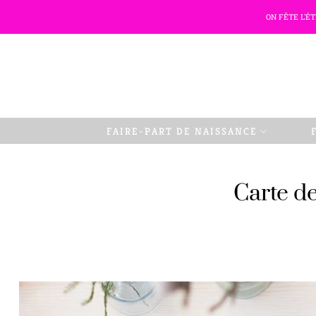
Passer
ON FÊTE L'É
au
contenu
FAIRE-PART DE NAISSANCE
Carte d