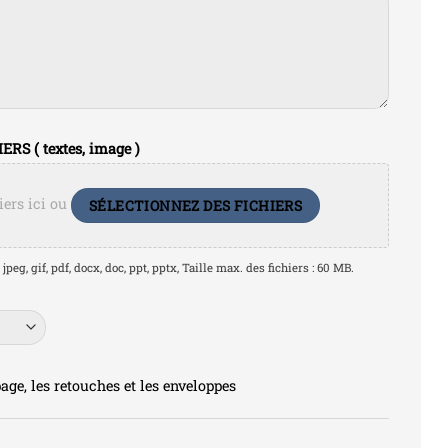
S ( textes, image )
iers ici ou
SÉLECTIONNEZ DES FICHIERS
jpeg, gif, pdf, docx, doc, ppt, pptx, Taille max. des fichiers : 60 MB.
age, les retouches et les enveloppes