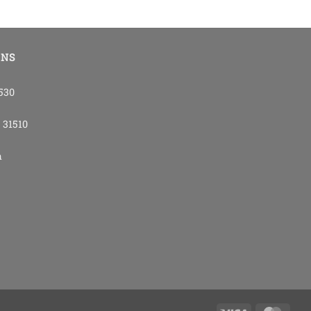
ONS
4530
- 31510
m