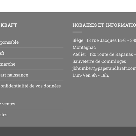
 KRAFT
HORAIRES ET INFORMATI
Siège : 18 rue Jacques Brel - 3
sponsable
Montagnac
ft
Atelier : 120 route de Rapanas 
Sauveterre de Comminges
 marche
jbhumbert@paperandkraft.co
part naissance
Lun-Ven 9h - 18h,
confidentialité de vos données
e ventes
ales