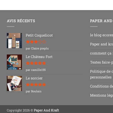
AVIS RÉCENTS
PAPER AND
le blog ecore
Petit Coquelicot
Paper and kra
Note
3
par Claire pieplu
sur 5
comment ça
Le Château Fort
Textes faire-
Note
5
sur
par camille155
Politique de 
5
personnelles
Le sorcier
Conditions d
Note
5
sur
par Boulain
5
Mentions lég
Copyright 2026 ©
Paper And Kraft