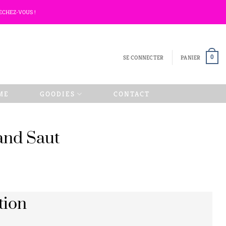
ECHEZ-VOUS !
SE CONNECTER
PANIER
0
ME
GOODIES
CONTACT
and Saut
tion