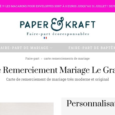
TÉ !!! LES MACARONS POUR ENVELOPPES SONT À 0 EUROS JUSQU"AU 31 JUILLET ! DEP
FAIRE-PART DE MARIAGE
FAIRE-PART DE BAPTÊ
Faire-part
>
carte remerciements de mariage
e Remerciement Mariage Le Gr
Carte de remerciement de mariage très moderne et original
Personnalisa