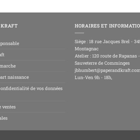
 KRAFT
HORAIRES ET INFORMATI
Siège : 18 rue Jacques Brel - 3
sponsable
Montagnac
ft
Atelier : 120 route de Rapanas 
Sauveterre de Comminges
 marche
jbhumbert@paperandkraft.co
part naissance
Lun-Ven 9h - 18h,
confidentialité de vos données
e ventes
ales