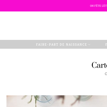
Passer
ON FÊTE L'É
au
contenu
FAIRE-PART DE NAISSANCE
Cart
C