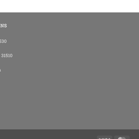
ONS
4530
- 31510
m