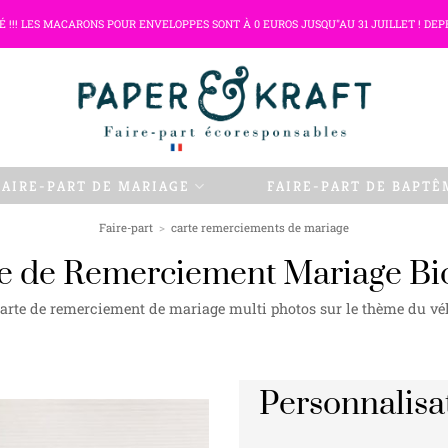
TÉ !!! LES MACARONS POUR ENVELOPPES SONT À 0 EUROS JUSQU"AU 31 JUILLET ! DEP
FAIRE-PART DE MARIAGE
FAIRE-PART DE BAPTÊ
Faire-part
>
carte remerciements de mariage
e de Remerciement Mariage Bi
arte de remerciement de mariage multi photos sur le thème du vé
Personnalisa