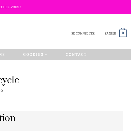
ECHEZ-VOUS !
SE CONNECTER
PANIER
0
ME
GOODIES
CONTACT
cycle
lo
tion