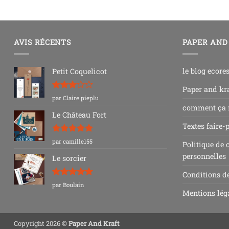
AVIS RÉCENTS
PAPER AND
le blog ecore
Petit Coquelicot
Paper and kra
Note
3
par Claire pieplu
sur 5
comment ça
Le Château Fort
Textes faire-
Note
5
sur
par camille155
Politique de 
5
personnelles
Le sorcier
Conditions d
Note
5
sur
par Boulain
5
Mentions lég
Copyright 2026 ©
Paper And Kraft