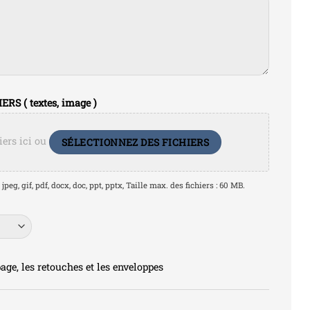
S ( textes, image )
iers ici ou
SÉLECTIONNEZ DES FICHIERS
jpeg, gif, pdf, docx, doc, ppt, pptx, Taille max. des fichiers : 60 MB.
age, les retouches et les enveloppes