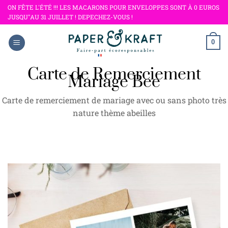
Passer
ON FÊTE L'ÉTÉ !!! LES MACARONS POUR ENVELOPPES SONT À 0 EUROS
JUSQU"AU 31 JUILLET ! DEPECHEZ-VOUS !
au
contenu
0
Carte de Remerciement
Mariage Bee
Carte de remerciement de mariage avec ou sans photo très
nature thème abeilles