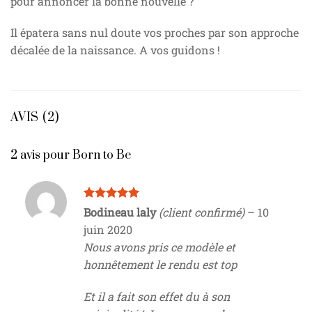
pour annoncer la bonne nouvelle ?
Il épatera sans nul doute vos proches par son approche
décalée de la naissance. A vos guidons !
AVIS (2)
2 avis pour
Born to Be
Note
5
sur
Bodineau laly
(client confirmé)
–
10
5
juin 2020
Nous avons pris ce modèle et
honnêtement le rendu est top
Et il a fait son effet du à son