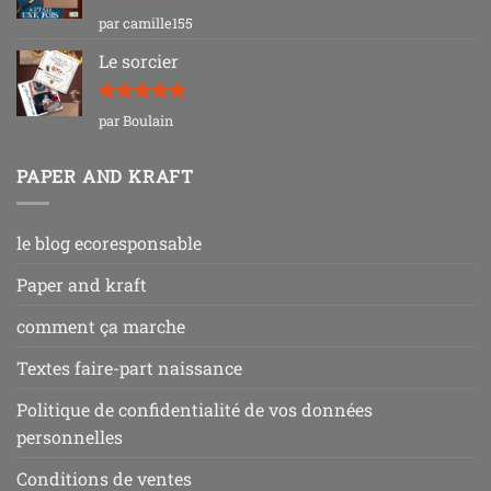
Note
5
sur
par camille155
5
Le sorcier
Note
5
sur
par Boulain
5
PAPER AND KRAFT
le blog ecoresponsable
Paper and kraft
comment ça marche
Textes faire-part naissance
Politique de confidentialité de vos données
personnelles
Conditions de ventes