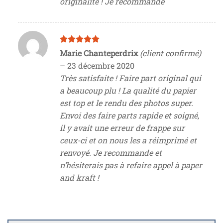
originalité ! Je recommande
Note
5
sur
Marie Chanteperdrix
(client confirmé)
5
–
23 décembre 2020
Très satisfaite ! Faire part original qui
a beaucoup plu ! La qualité du papier
est top et le rendu des photos super.
Envoi des faire parts rapide et soigné,
il y avait une erreur de frappe sur
ceux-ci et on nous les a réimprimé et
renvoyé. Je recommande et
n’hésiterais pas à refaire appel à paper
and kraft !