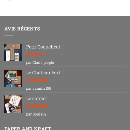
AVIS RÉCENTS
Petit Coquelicot
Note
3
par Claire pieplu
sur 5
Le Château Fort
Note
5
sur
par camille155
5
Le sorcier
Note
5
sur
par Boulain
5
PAPER AND KRAFT