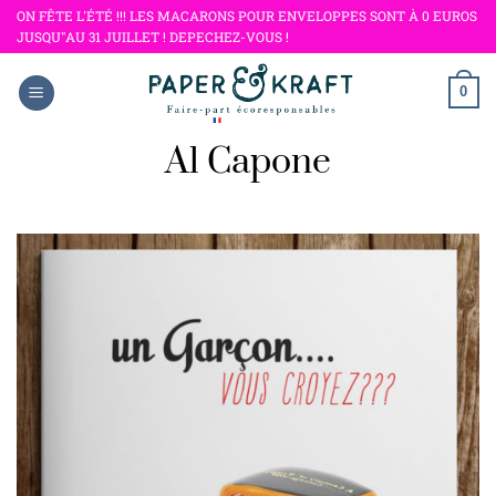
Passer
ON FÊTE L'ÉTÉ !!! LES MACARONS POUR ENVELOPPES SONT À 0 EUROS
JUSQU"AU 31 JUILLET ! DEPECHEZ-VOUS !
au
contenu
0
Al Capone