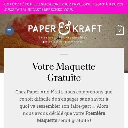
Passer
ON FÊTE L'ÉTÉ !!! LES MACARONS POUR ENVELOPPES SONT À 0 EUROS
JUSQU"AU 31 JUILLET ! DEPECHEZ-VOUS !
au
contenu
0
Votre Maquette
Gratuite
Chez Paper And Kraft, nous comprenons que
ce soit difficile de s’engager sans savoir à
quoi va ressembler son faire-part … Alors
nous avons décidé que votre
Première
Maquette
serait gratuite !