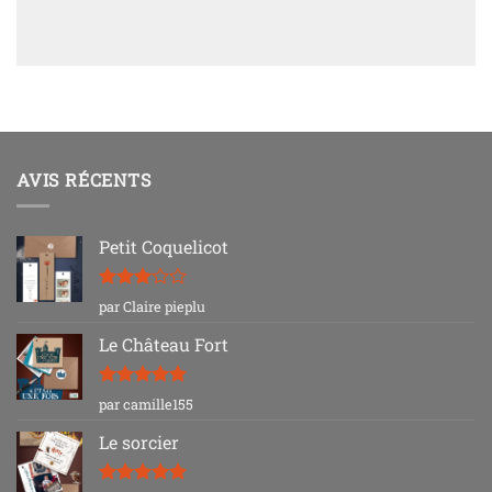
AVIS RÉCENTS
Petit Coquelicot
Note
3
par Claire pieplu
sur 5
Le Château Fort
Note
5
sur
par camille155
5
Le sorcier