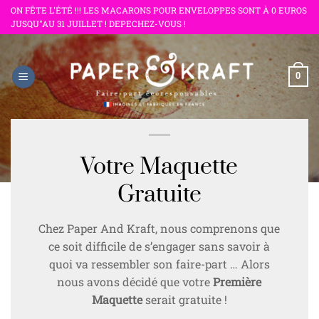
Passer
ON FÊTE L'ÉTÉ !!! LES MACARONS POUR ENVELOPPES SONT À 0 EUROS
JUSQU"AU 31 JUILLET ! DEPECHEZ-VOUS !
au
contenu
0
Votre Maquette
Gratuite
Chez Paper And Kraft, nous comprenons que
ce soit difficile de s’engager sans savoir à
quoi va ressembler son faire-part … Alors
nous avons décidé que votre
Première
Maquette
serait gratuite !