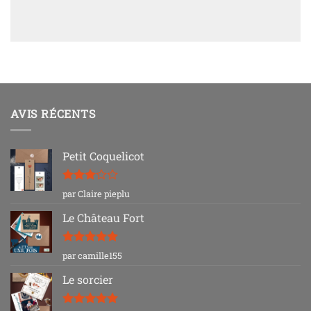
AVIS RÉCENTS
Petit Coquelicot
Note
3
par Claire pieplu
sur 5
Le Château Fort
Note
5
sur
par camille155
5
Le sorcier