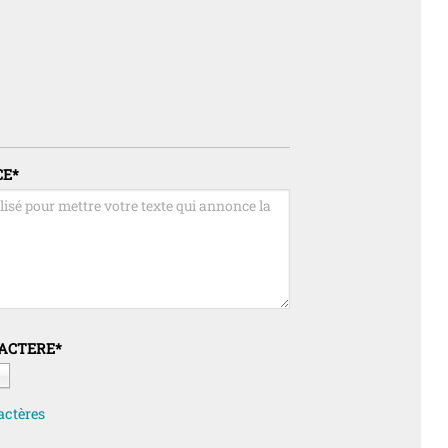
CE
*
RACTERE
*
actères