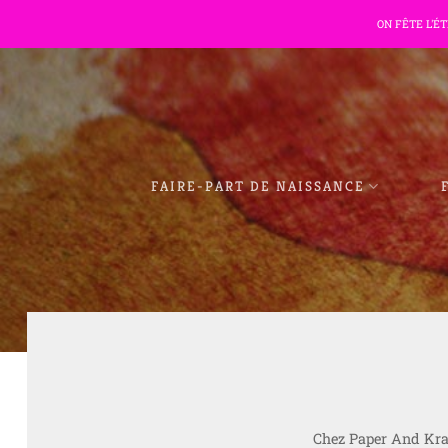
Passer
ON FÊTE L'É
au
contenu
FAIRE-PART DE NAISSANCE
Chez Paper And Kraf