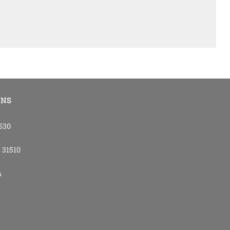
ONS
4530
- 31510
m