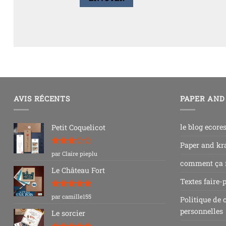
AVIS RÉCENTS
PAPER AND
le blog ecore
Petit Coquelicot
Paper and kra
Note
3
par Claire pieplu
sur 5
comment ça
Le Château Fort
Textes faire-
Note
5
sur
par camille155
Politique de 
5
personnelles
Le sorcier