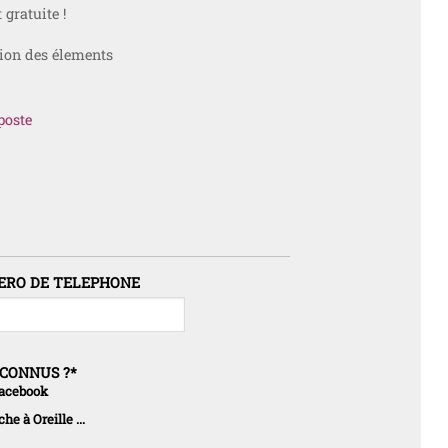
 gratuite !
tion des élements
poste
RO DE TELEPHONE
CONNUS ?
*
acebook
he à Oreille ...