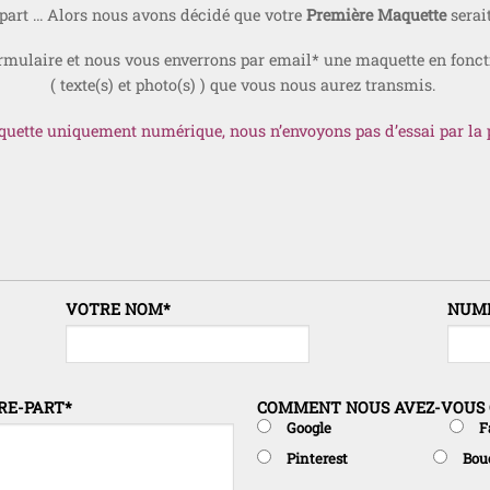
-part … Alors nous avons décidé que votre
Première Maquette
serait
rmulaire et nous vous enverrons par email* une maquette en fonc
( texte(s) et photo(s) ) que vous nous aurez transmis.
uette uniquement numérique, nous n’envoyons pas d’essai par la 
VOTRE NOM
*
NUME
RE-PART
*
COMMENT NOUS AVEZ-VOUS 
Google
F
Pinterest
Bouc