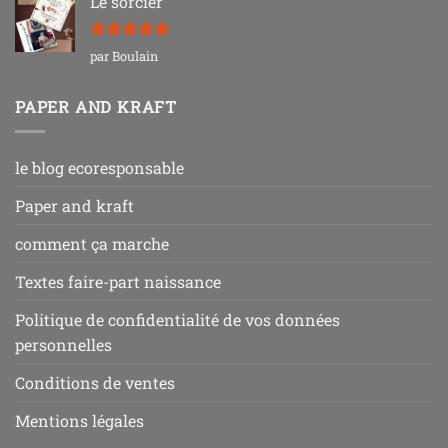
Le sorcier
Note
5
sur
par Boulain
5
PAPER AND KRAFT
le blog ecoresponsable
Paper and kraft
comment ça marche
Textes faire-part naissance
Politique de confidentialité de vos données
personnelles
Conditions de ventes
Mentions légales