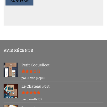
AVIS RÉCENTS
Petit Coquelicot
Note
3
par Claire pieplu
sur 5
Le Château Fort
Note
5
sur
par camille155
5