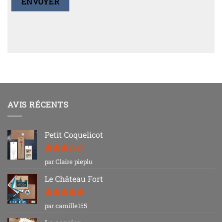
AVIS RÉCENTS
Petit Coquelicot
Note
3
par Claire pieplu
sur 5
Le Château Fort
Note
5
sur
par camille155
5