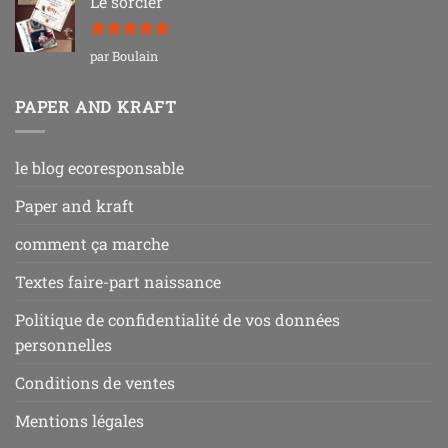
Le sorcier
Note
5
sur
par Boulain
5
PAPER AND KRAFT
le blog ecoresponsable
Paper and kraft
comment ça marche
Textes faire-part naissance
Politique de confidentialité de vos données
personnelles
Conditions de ventes
Mentions légales