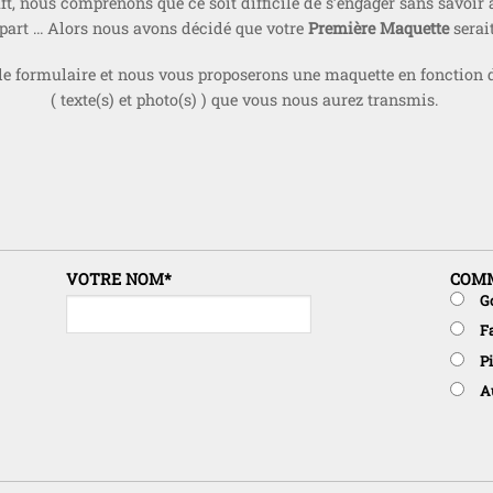
t, nous comprenons que ce soit difficile de s’engager sans savoir 
-part … Alors nous avons décidé que votre
Première Maquette
serait
le formulaire et nous vous proposerons une maquette en fonction 
( texte(s) et photo(s) ) que vous nous aurez transmis.
VOTRE NOM
*
COMM
G
F
P
A