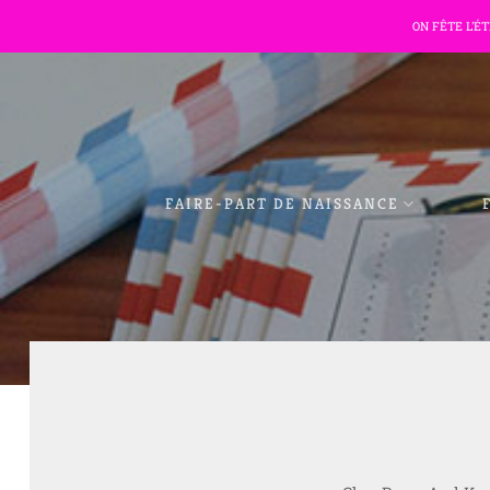
Passer
ON FÊTE L'É
au
contenu
FAIRE-PART DE NAISSANCE