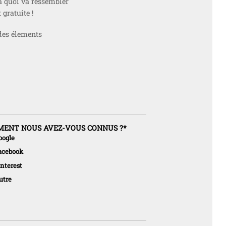
à quoi va ressembler
 gratuite !
des élements
ENT NOUS AVEZ-VOUS CONNUS ?
*
oogle
acebook
interest
utre