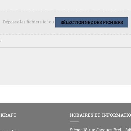
Déposez les fichiers ici ou
SÉLECTIONNEZ DES FICHIERS
.
 KRAFT
HORAIRES ET INFORMATI
Siège : 18 rue Jacques Brel - 3