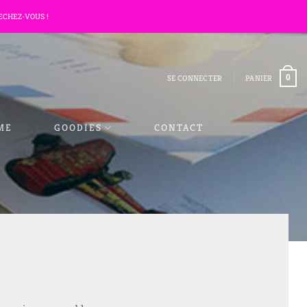
ECHEZ-VOUS !
SE CONNECTER
PANIER
0
ME
GOODIES
CONTACT