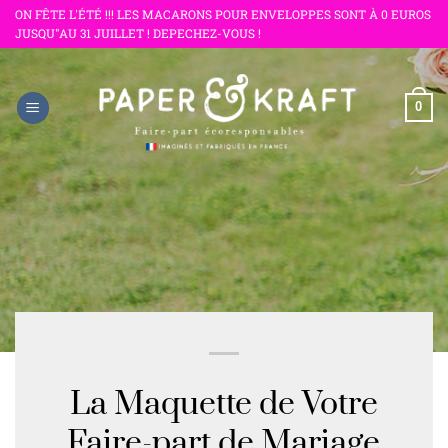
Passer
ON FÊTE L'ÉTÉ !!! LES MACARONS POUR ENVELOPPES SONT À 0 EUROS
JUSQU"AU 31 JUILLET ! DEPECHEZ-VOUS !
au
contenu
0
La Maquette de Votre
Faire-part de Mariage