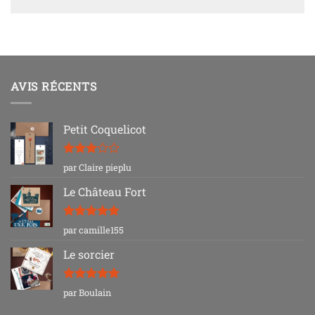
AVIS RÉCENTS
Petit Coquelicot
Note
3
par Claire pieplu
sur 5
Le Château Fort
Note
5
sur
par camille155
5
Le sorcier
Note
5
sur
par Boulain
5