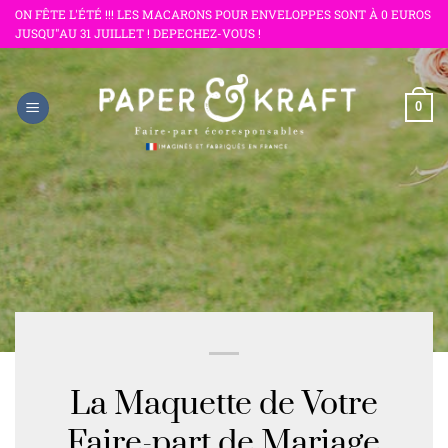
Passer
ON FÊTE L'ÉTÉ !!! LES MACARONS POUR ENVELOPPES SONT À 0 EUROS
JUSQU"AU 31 JUILLET ! DEPECHEZ-VOUS !
au
contenu
0
La Maquette de Votre
Faire-part de Mariage