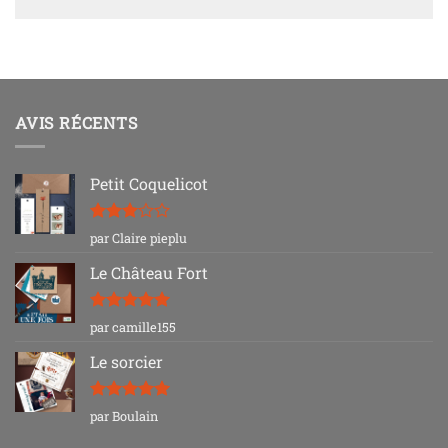
AVIS RÉCENTS
Petit Coquelicot
Note
3
par Claire pieplu
sur 5
Le Château Fort
Note
5
sur
par camille155
5
Le sorcier
Note
5
sur
par Boulain
5